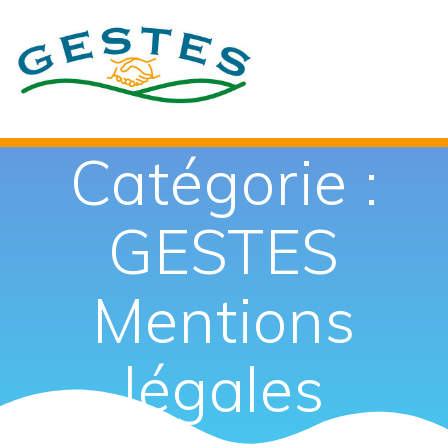
Passer
au
contenu
Catégorie :
GESTES
Mentions
légales