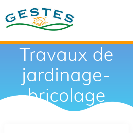
Passer
au
contenu
Travaux de
jardinage-
bricolage